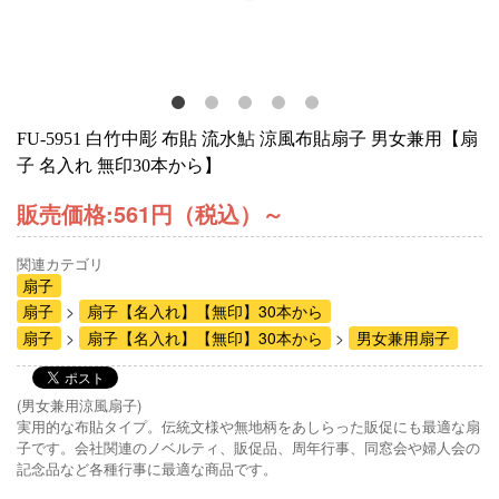
FU-5951 白竹中彫 布貼 流水鮎 涼風布貼扇子 男女兼用【扇
子 名入れ 無印30本から】
販売価格:
561円（税込）
～
関連カテゴリ
扇子
扇子
扇子【名入れ】【無印】30本から
扇子
扇子【名入れ】【無印】30本から
男女兼用扇子
(男女兼用涼風扇子)
実用的な布貼タイプ。伝統文様や無地柄をあしらった販促にも最適な扇
子です。会社関連のノベルティ、販促品、周年行事、同窓会や婦人会の
記念品など各種行事に最適な商品です。