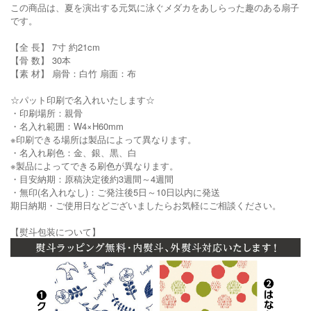
この商品は、夏を演出する元気に泳ぐメダカをあしらった趣のある扇子
です。
【全 長】 7寸 約21cm
【骨 数】 30本
【素 材】 扇骨：白竹 扇面：布
☆パット印刷で名入れいたします☆
・印刷場所：親骨
・名入れ範囲：W4×H60mm
※印刷できる場所は製品によって異なります。
・名入れ刷色：金、銀、黒、白
※製品によってできる刷色が異なります。
・目安納期：原稿決定後約3週間～4週間
・無印(名入れなし)：ご発注後5日～10日以内に発送
期日納期・ご使用日などございましたらお気軽にご相談ください。
【熨斗包装について】