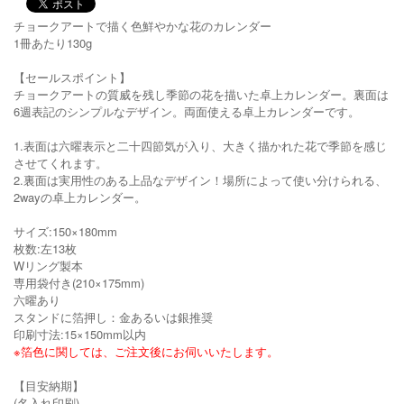
チョークアートで描く色鮮やかな花のカレンダー
1冊あたり130g
【セールスポイント】
チョークアートの質威を残し季節の花を描いた卓上カレンダー。裏面は
6週表記のシンプルなデザイン。両面使える卓上カレンダーです。
1.表面は六曜表示と二十四節気が入り、大きく描かれた花で季節を感じ
させてくれます。
2.裏面は実用性のある上品なデザイン！場所によって使い分けられる、
2wayの卓上カレンダー。
サイズ:150×180mm
枚数:左13枚
Wリング製本
専用袋付き(210×175mm)
六曜あり
スタンドに箔押し：金あるいは銀推奨
印刷寸法:15×150mm以内
※箔色に関しては、ご注文後にお伺いいたします。
【目安納期】
(名入れ印刷)