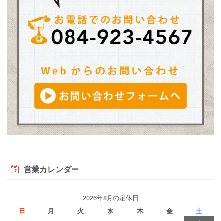
営業カレンダー
2026年8月の定休日
日
月
火
水
木
金
土