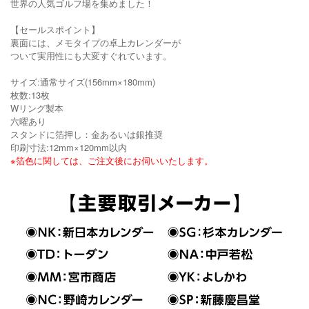
世界の人気ゴルフ場を集めました！
【セールスポイント】
裏面には、メモタイプの卓上カレンダーが
ついて実用性にも大変すぐれています。
サイズ:通常サイズ(156mm×180mm)
枚数:13枚
Wリング製本
六曜あり
スタンドに箔押し：金あるいは銀推奨
印刷寸法:12mm×120mm以内
※箔色に関しては、ご注文後にお伺いいたします。