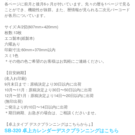
各ページに前月と後月6ヶ月が付いています。先々の暦を1ページで見る
ことができ、機能性が抜群。また、暦情報が見られる二次元バーコード
が各月についています。
サイズ:A/2切(607mm×420mm)
枚数:13枚
エコ製本(紙製本)
六曜あり
印刷寸法:60mm×370mm以内
スミ1色
＊その他の色ご希望のお客様はお気軽にご連絡ください。
【目安納期】
(名入れ印刷)
9月末日まで：原稿決定より30日以内に出荷
10月〜11月：原稿決定より30日〜50日以内に出荷
12月〜翌1月：原稿決定より14日〜20日以内に出荷
(無印出荷)
ご発注より約10日〜14日以内に出荷
＊期日納期、お急ぎの場合は、ご相談くださいませ。
【卓上タイプ デスクプランニングはこちらから↓】
SB-320 卓上カレンダーデスクプランニングはこちら