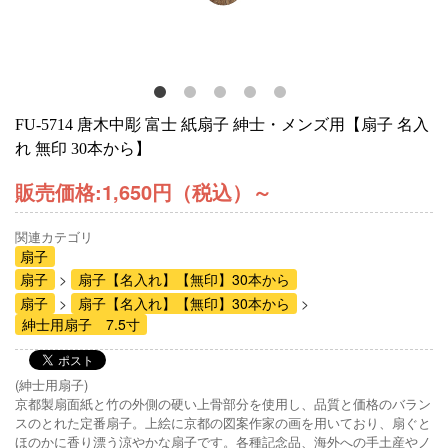
FU-5714 唐木中彫 富士 紙扇子 紳士・メンズ用【扇子 名入
れ 無印 30本から】
販売価格:
1,650円（税込）
～
関連カテゴリ
扇子
扇子
扇子【名入れ】【無印】30本から
扇子
扇子【名入れ】【無印】30本から
紳士用扇子 7.5寸
(紳士用扇子)
京都製扇面紙と竹の外側の硬い上骨部分を使用し、品質と価格のバラン
スのとれた定番扇子。上絵に京都の図案作家の画を用いており、扇ぐと
ほのかに香り漂う涼やかな扇子です。各種記念品、海外への手土産やノ