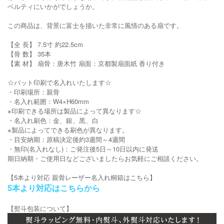
ベルティにいかがでしょうか。
この商品は、背景に富士を描いた非常に風情のある扇です。
【全 長】 7.5寸 約22.5cm
【骨 数】 35本
【素 材】 扇骨：唐木竹 扇面：京都製扇面紙 香り付き
☆パット印刷で名入れいたします☆
・印刷場所：親骨
・名入れ範囲：W4×H60mm
※印刷できる場所は製品によって異なります☆
・名入れ刷色：金、銀、黒、白
※製品によってできる刷色が異なります。
・目安納期：原稿決定後約3週間～4週間
・無印(名入れなし)：ご発注後5日～10日以内に発送
期日納期・ご使用日などございましたらお気軽にご相談ください。
【5本より対応 親骨レーザー名入れ桐箱はこちら】
5本より対応はこちらから
【熨斗包装について】