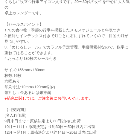
くらしに役立つ行事アイコン入りです。20〜30代の女性を中心に大人気
の
卓上カレンダーです。
【セールスポイント】
1.旬の食べ物・季節の行事を掲載したメモスケジュールと年表つき
2.便利なインデックス付きで月ごとに右にずれていくので、目的の月が
見つけやすい。
3.「めじるしシール」でカラフル予定管理。半透明素材なので、数字に
重ねてはることができます。
4.たっぷり180枚のシール付き
サイズ:156mm×180mm
枚数:16枚
六曜あり
印刷寸法:12mm×120mm以内
箔押し：金あるいは銀推奨
※箔色に関しては、ご注文後にお伺いいたします。
【目安納期】
(名入れ印刷)
9月末日まで：原稿決定より30日以内に出荷
10月〜11月：原稿決定より約30日〜50日以内に出荷
12月〜翌1月：原稿決定より約14日〜20日以内に出荷