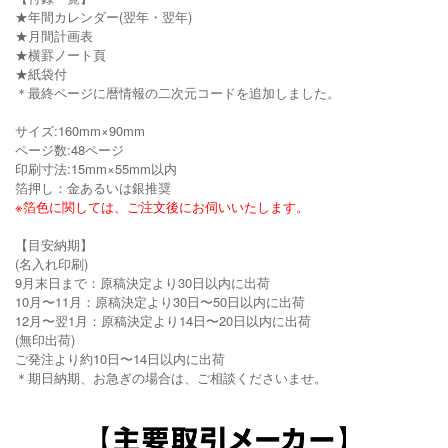
★年間カレンダー(翌年・翌年)
★月間計画表
★横罫ノート頁
★紙袋付
＊最終ページに暦情報の二次元コードを追加しました。
サイズ:160mm×90mm
ページ数:48ページ
印刷寸法:15mm×55mm以内
箔押し：金あるいは銀推奨
※箔色に関しては、ご注文後にお伺いいたします。
【目安納期】
(名入れ印刷)
9月末日まで：原稿決定より30日以内に出荷
10月〜11月：原稿決定より30日〜50日以内に出荷
12月〜翌1月：原稿決定より14日〜20日以内に出荷
(無印出荷)
ご発注より約10日〜14日以内に出荷
＊期日納期、お急ぎの場合は、ご相談くださいませ。