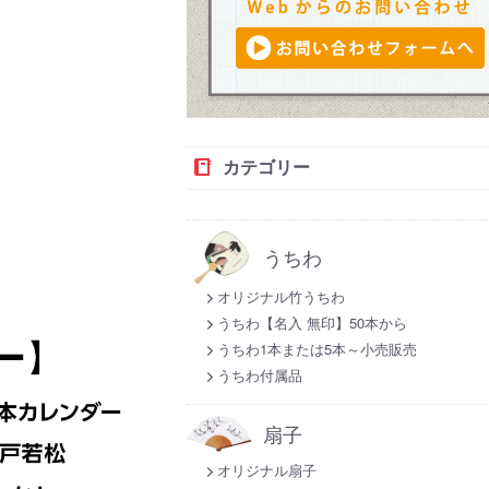
カテゴリー
うちわ
オリジナル竹うちわ
うちわ【名入 無印】50本から
うちわ1本または5本～小売販売
うちわ付属品
扇子
オリジナル扇子