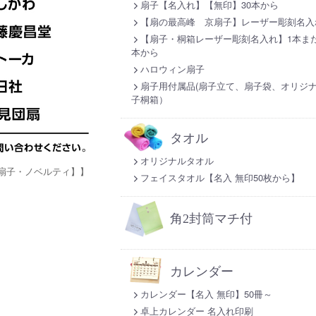
扇子【名入れ】【無印】30本から
【扇の最高峰 京扇子】レーザー彫刻名入
【扇子・桐箱レーザー彫刻名入れ】1本また
本から
ハロウィン扇子
扇子用付属品(扇子立て、扇子袋、オリジ
子桐箱）
タオル
オリジナルタオル
扇子・ノベルティ】】
フェイスタオル【名入 無印50枚から】
角2封筒マチ付
カレンダー
カレンダー【名入 無印】50冊～
卓上カレンダー 名入れ印刷