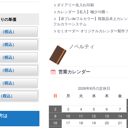
ダイアリー名入れ印刷
カレンダー【名入】極少10冊～
【卓プレdeフルカラー】既製品卓上カレン
たりの単価
フルカラーシステム
セミオーダー オリジナルカレンダー製作
8円（税込）
6円（税込）
ノベルティ
6円（税込）
1円（税込）
営業カレンダー
1円（税込）
2026年8月の定休日
円（税込）
日
月
火
水
木
金
2
3
4
5
6
7
方は
9
10
11
12
13
14
16
17
18
19
20
21