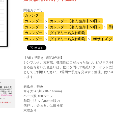
関連カテゴリ
カレンダー
カレンダー
カレンダー【名入 無印】50冊～
カレンダー
カレンダー【名入 無印】50冊～
手
カレンダー
ダイアリー名入れ印刷
カレンダー
ダイアリー名入れ印刷
A5サイズ 
【A5：見開き1週間2色刷】
シンプルさ、素材感、機能性にこだわった新しいビジネス手
せる落ち着いた色合いは、世代を問わず幅広いターゲットに
としてご利用ください。1週間の予定を見やすく整理、使い
います。
表紙色：茶色
サイズ:A5判(210×148mm)
ページ数:160ページ
印刷寸法:左右80mm以内
箔押し：金あるいは銀推奨
六曜あり