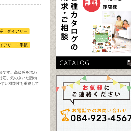
帳・ダイアリー
ダイアリー・手帳
帳です。高級感を漂わ
対応、気のきいた贈物
やすい機能性を重視して