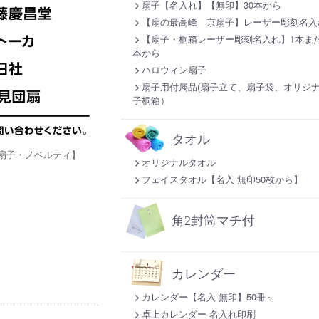
扇子【名入れ】【無印】30本から
【扇の最高峰 京扇子】レーザー彫刻名入
【扇子・桐箱レーザー彫刻名入れ】1本また
本から
ハロウィン扇子
扇子用付属品(扇子立て、扇子袋、オリジ
子桐箱）
タオル
扇子・ノベルティ】
オリジナルタオル
フェイスタオル【名入 無印50枚から】
角2封筒マチ付
カレンダー
カレンダー【名入 無印】50冊～
卓上カレンダー 名入れ印刷