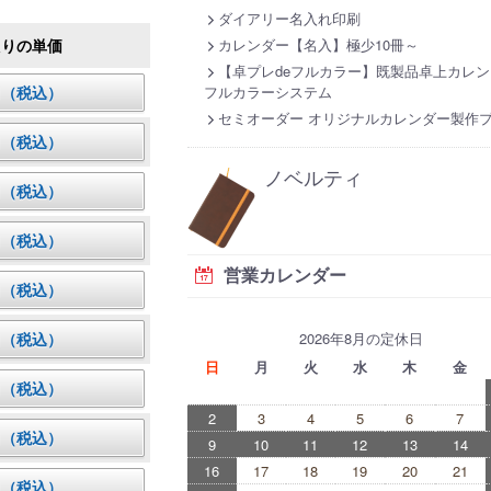
ダイアリー名入れ印刷
カレンダー【名入】極少10冊～
たりの単価
【卓プレdeフルカラー】既製品卓上カレン
フルカラーシステム
0円（税込）
セミオーダー オリジナルカレンダー製作
0円（税込）
ノベルティ
0円（税込）
5円（税込）
営業カレンダー
2円（税込）
9円（税込）
2026年8月の定休日
日
月
火
水
木
金
6円（税込）
2
3
4
5
6
7
9円（税込）
9
10
11
12
13
14
16
17
18
19
20
21
9円（税込）