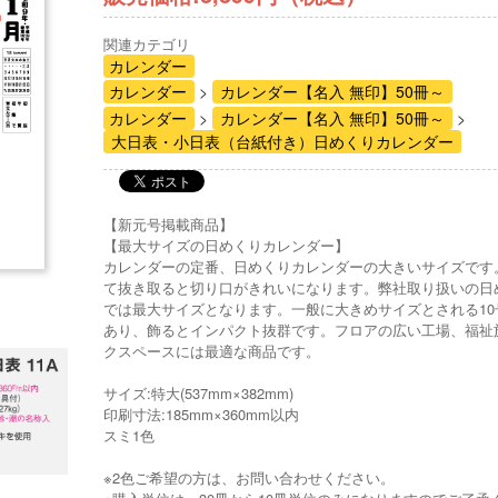
関連カテゴリ
カレンダー
カレンダー
カレンダー【名入 無印】50冊～
カレンダー
カレンダー【名入 無印】50冊～
大日表・小日表（台紙付き）日めくりカレンダー
【新元号掲載商品】
【最大サイズの日めくりカレンダー】
カレンダーの定番、日めくりカレンダーの大きいサイズです
て抜き取ると切り口がきれいになります。弊社取り扱いの日
では最大サイズとなります。一般に大きめサイズとされる10
あり、飾るとインパクト抜群です。フロアの広い工場、福祉
クスペースには最適な商品です。
サイズ:特大(537mm×382mm)
印刷寸法:185mm×360mm以内
スミ1色
※2色ご希望の方は、お問い合わせください。