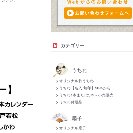
ください。
カテゴリー
うちわ
オリジナル竹うちわ
うちわ【名入 無印】50本から
うちわ1本または5本～小売販売
うちわ付属品
扇子
オリジナル扇子