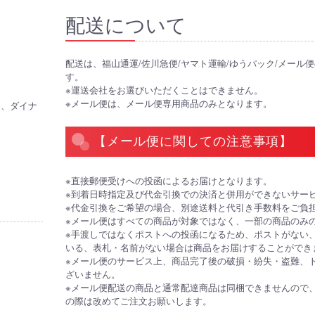
配送について
配送は、福山通運/佐川急便/ヤマト運輸/ゆうパック/メール
す。
※運送会社をお選びいただくことはできません。
※メール便は、メール便専用商品のみとなります。
CB、ダイナ
【メール便に関しての注意事項】
※直接郵便受けへの投函によるお届けとなります。
※到着日時指定及び代金引換での決済と併用ができないサー
※代金引換をご希望の場合、別途送料と代引き手数料をご負
※メール便はすべての商品が対象ではなく、一部の商品のみ
※手渡しではなくポストへの投函になるため、ポストがない
いる、表札・名前がない場合は商品をお届けすることができ
※メール便のサービス上、商品完了後の破損・紛失・盗難、
ざいません。
※メール便配送の商品と通常配達商品は同梱できませんので
の際は改めてご注文お願いします。