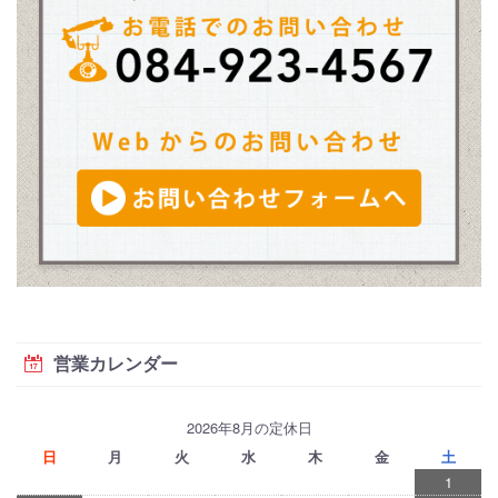
営業カレンダー
2026年8月の定休日
日
月
火
水
木
金
土
1