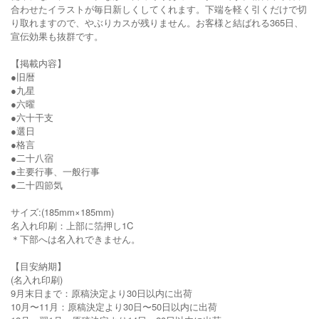
合わせたイラストが毎日新しくしてくれます。下端を軽く引くだけで切
り取れますので、やぶりカスが残りません。お客様と結ばれる365日、
宣伝効果も抜群です。
【掲載内容】
●旧暦
●九星
●六曜
●六十干支
●選日
●格言
●二十八宿
●主要行事、一般行事
●二十四節気
サイズ:(185mm×185mm)
名入れ印刷：上部に箔押し1C
＊下部へは名入れできません。
【目安納期】
(名入れ印刷)
9月末日まで：原稿決定より30日以内に出荷
10月〜11月：原稿決定より30日〜50日以内に出荷